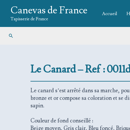
Aller
Canevas de France
au
Accueil
H
contenu
Tapisserie de France
Rechercher
Le
Canard – Ref : 0011
Le canard s’est arrêté dans sa marche, po
bronze et or compose sa coloration et se di
sapin.
Couleur de fond conseillé :
Beige moyen, Gris clair, Bleu foncé, Briqu