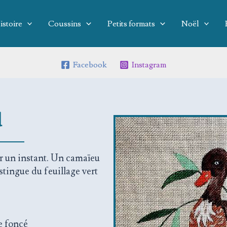
istoire
Coussins
Petits formats
Noël
Facebook
Instagram
d
ur un instant. Un camaïeu
stingue du feuillage vert
e foncé