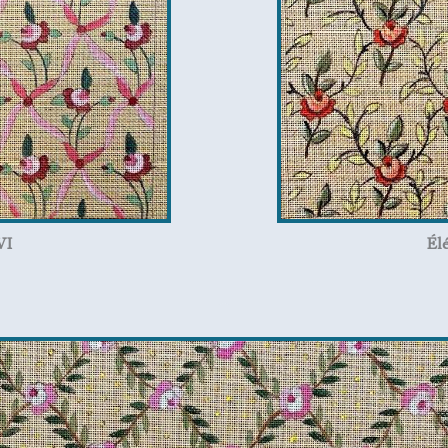
VI
Él