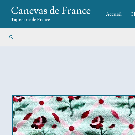
Aller
Canevas de France
au
Accueil
H
contenu
Tapisserie de France
Rechercher