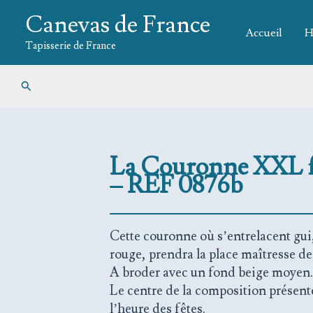
Aller
Canevas de France
au
Accueil
H
contenu
Tapisserie de France
Rechercher
La Couronne XXL f
– REF 0876b
Cette couronne où s’entrelacent gui,
rouge, prendra la place maîtresse de
A broder avec un fond beige moyen.
Le centre de la composition présent
l’heure des fêtes.