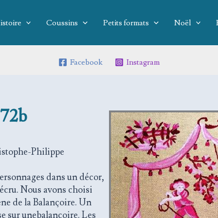
istoire
Coussins
Petits formats
Noël
Facebook
Instagram
672b
ristophe-Philippe
 personnages dans un décor,
écru. Nous avons choisi
cène de la Balançoire. Un
e sur unebalançoire. Les