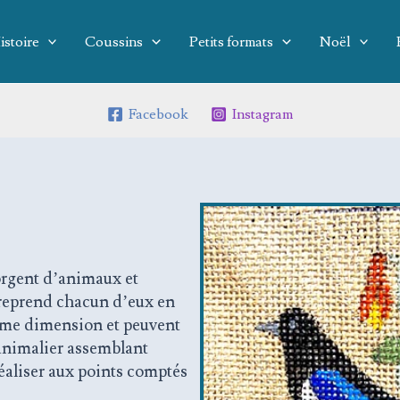
istoire
Coussins
Petits formats
Noël
Facebook
Instagram
rgent d’animaux et
 reprend chacun d’eux en
même dimension et peuvent
animalier assemblant
réaliser aux points comptés