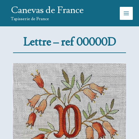
Aller
Canevas de France
au
contenu
Tapisserie de France
Lettre – ref 00000D