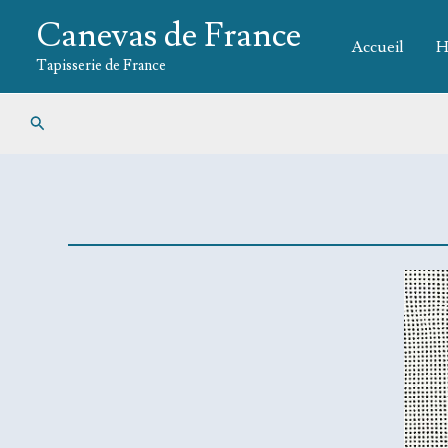
Aller
Canevas de France
au
Accueil
H
contenu
Tapisserie de France
Rechercher