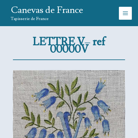
Aller
Canevas de France
au
contenu
Tapisserie de France
LETTRE V
–
ref
00000V